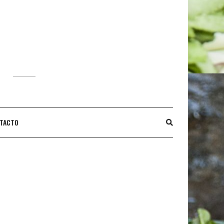
S
TACTO
s