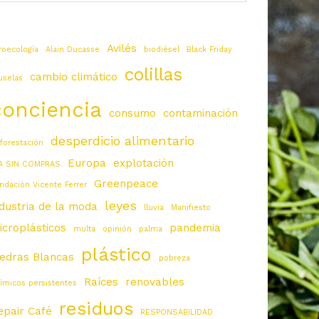
Avilés
roecología
Alain Ducasse
biodiésel
Black Friday
colillas
cambio climático
uselas
conciencia
consumo
contaminación
desperdicio alimentario
forestación
Europa
explotación
A SIN COMPRAS
Greenpeace
ndación Vicente Ferrer
leyes
ndustria de la moda
lluvia
Manifiesto
icroplásticos
pandemia
multa
opinión
palma
plástico
iedras Blancas
pobreza
Raíces
renovables
ímicos persistentes
residuos
epair Café
RESPONSABILIDAD