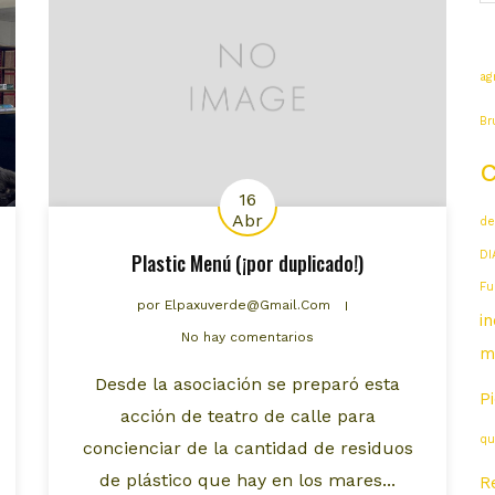
ag
Br
16
Abr
de
DI
Plastic Menú (¡por duplicado!)
Fu
por
Elpaxuverde@gmail.com
i
No hay comentarios
m
Desde la asociación se preparó esta
P
acción de teatro de calle para
qu
concienciar de la cantidad de residuos
de plástico que hay en los mares...
R