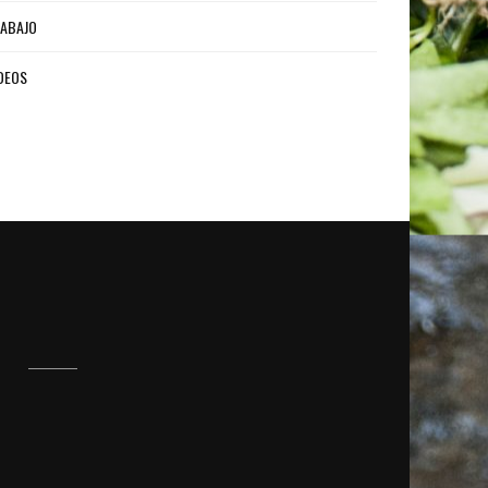
ABAJO
DEOS
S