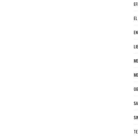
EF
EL
EN
LI
ME
ME
OB
S
SI
TE