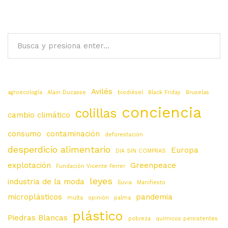
Avilés
agroecología
Alain Ducasse
biodiésel
Black Friday
Bruselas
conciencia
colillas
cambio climático
consumo
contaminación
deforestación
desperdicio alimentario
Europa
DIA SIN COMPRAS
explotación
Greenpeace
Fundación Vicente Ferrer
leyes
industria de la moda
lluvia
Manifiesto
microplásticos
pandemia
multa
opinión
palma
plástico
Piedras Blancas
pobreza
químicos persistentes