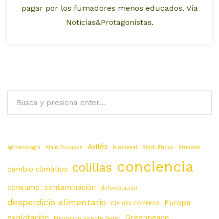
pagar por los fumadores menos educados. Vía
Noticias&Protagonistas.
Avilés
agroecología
Alain Ducasse
biodiésel
Black Friday
Bruselas
conciencia
colillas
cambio climático
consumo
contaminación
deforestación
desperdicio alimentario
Europa
DIA SIN COMPRAS
explotación
Greenpeace
Fundación Vicente Ferrer