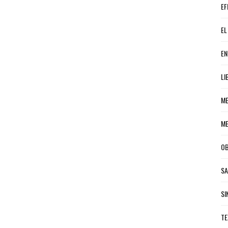
EF
EL
EN
LI
ME
ME
OB
S
SI
TE