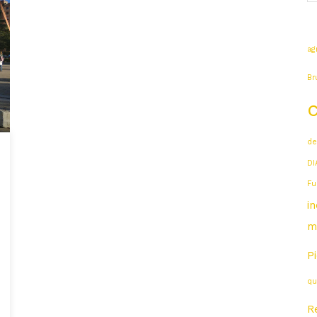
ag
Br
de
DI
Fu
i
m
P
qu
R