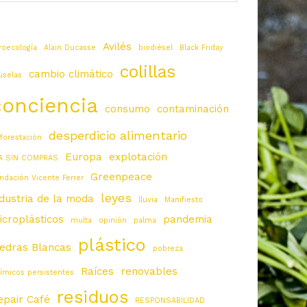
Avilés
roecología
Alain Ducasse
biodiésel
Black Friday
colillas
cambio climático
uselas
conciencia
consumo
contaminación
desperdicio alimentario
forestación
Europa
explotación
A SIN COMPRAS
Greenpeace
ndación Vicente Ferrer
leyes
ndustria de la moda
lluvia
Manifiesto
icroplásticos
pandemia
multa
opinión
palma
plástico
iedras Blancas
pobreza
Raíces
renovables
ímicos persistentes
residuos
epair Café
RESPONSABILIDAD