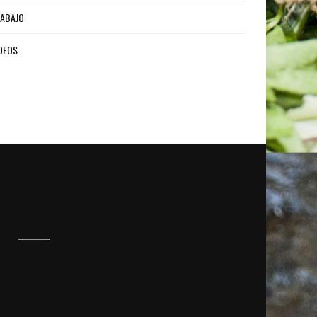
ABAJO
DEOS
S