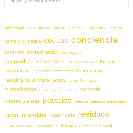
Avilés
agroecología
Alain Ducasse
biodiésel
Black Friday
Bruselas
conciencia
colillas
cambio climático
consumo
contaminación
deforestación
desperdicio alimentario
Europa
DIA SIN COMPRAS
explotación
Greenpeace
Fundación Vicente Ferrer
leyes
industria de la moda
lluvia
Manifiesto
microplásticos
pandemia
multa
opinión
palma
plástico
Piedras Blancas
pobreza
químicos persistentes
residuos
Raíces
renovables
Repair Café
Salinas
RESPONSABILIDAD
responsable
Semana de la Salud