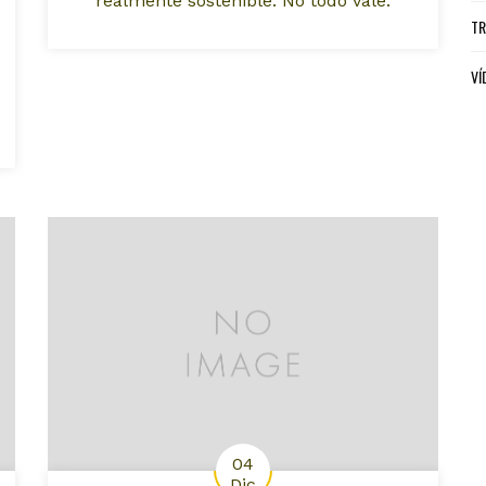
realmente sostenible. No todo vale.
TR
VÍ
04
Dic