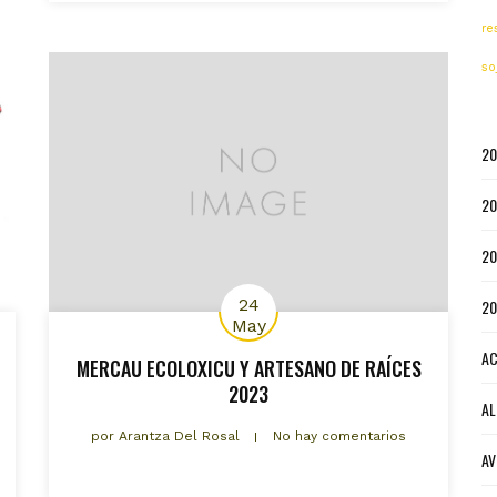
re
so
20
20
20
24
20
May
AC
MERCAU ECOLOXICU Y ARTESANO DE RAÍCES
2023
AL
por
Arantza Del Rosal
No hay comentarios
AV