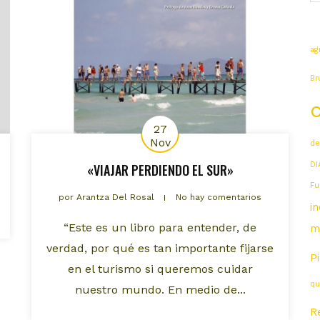
ag
Br
27
Nov
de
DI
«VIAJAR PERDIENDO EL SUR»
Fu
por
Arantza Del Rosal
No hay comentarios
i
“Este es un libro para entender, de
m
verdad, por qué es tan importante fijarse
P
en el turismo si queremos cuidar
qu
nuestro mundo. En medio de...
R