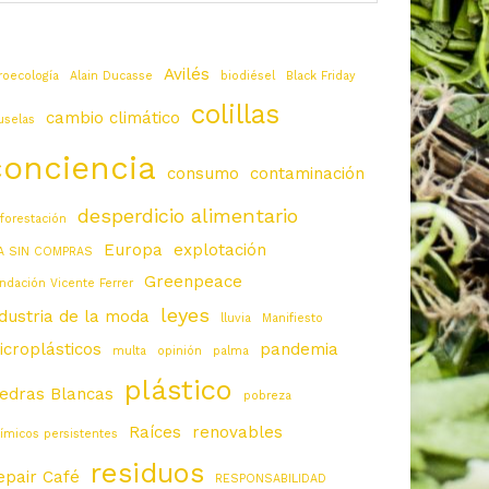
Avilés
roecología
Alain Ducasse
biodiésel
Black Friday
colillas
cambio climático
uselas
conciencia
consumo
contaminación
desperdicio alimentario
forestación
Europa
explotación
A SIN COMPRAS
Greenpeace
ndación Vicente Ferrer
leyes
ndustria de la moda
lluvia
Manifiesto
icroplásticos
pandemia
multa
opinión
palma
plástico
iedras Blancas
pobreza
Raíces
renovables
ímicos persistentes
residuos
epair Café
RESPONSABILIDAD