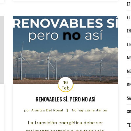
EF
EL
EN
LI
ME
ME
16
OB
Feb
S
RENOVABLES SÍ, PERO NO ASÍ
por
Arantza Del Rosal
No hay comentarios
SI
La transición energética debe ser
TE